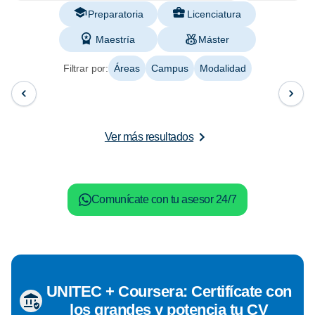
Preparatoria
Licenciatura
Maestría
Máster
Filtrar por:
Áreas
Campus
Modalidad
Ver más resultados
Comunícate con tu asesor 24/7
UNITEC + Coursera: Certifícate con
los grandes y potencia tu CV