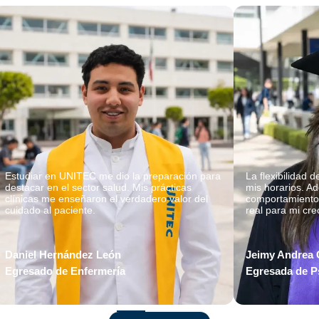
Estudiar en UNITEC me dio la preparación para
La flexibilidad
destacar en el sector salud. Mis prácticas
mis horarios. Ad
clínicas me enseñaron el verdadero valor del
comportamiento
cuidado al paciente.
real para mi cre
Daniel Hernández León
Jeimy Andrea 
Egresado de Enfermería
Egresada de Ps