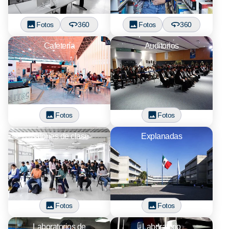
Fotos
360
Fotos
360
Cafetería
Auditorios
Fotos
Fotos
Salones de clase
Explanadas
Fotos
Fotos
Laboratorios de
Laboratorio