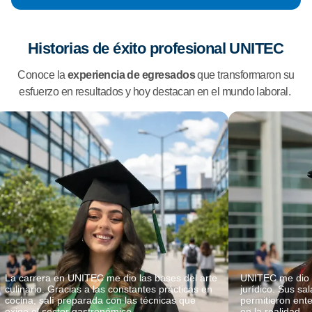
Historias de éxito profesional UNITEC
Conoce la
experiencia de egresados
que transformaron su
esfuerzo en resultados y hoy destacan en el mundo laboral.
La carrera en UNITEC me dio las bases del arte
UNITEC me dio u
culinario. Gracias a las constantes prácticas en
jurídico. Sus sa
cocina, salí preparada con las técnicas que
permitieron ent
exige el sector gastronómico.
en la realidad.