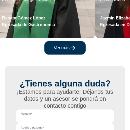
Renata Gómez López
Jazmín Elizab
Egresada de Gastronomía
Egresada en D
Ver más
¿Tienes alguna duda?
¡Estamos para ayudarte! Déjanos tus
datos y un asesor se pondrá en
contacto contigo
Nombre*
Apellido paterno*