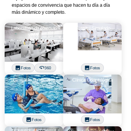
espacios de convivencia que hacen tu día a día
más dinámico y completo.
Laboratorio de cómputo
Hospital Simulado
y Mac
Fotos
360
Fotos
Gimnasio Terapéutico
Clínica Odontológica
Fotos
Fotos