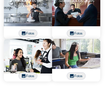
Instalaciones de
Sala de Juicios Orales
gastronomía
Fotos
Fotos
Instalaciones de turismo
Restiradores
Fotos
Fotos