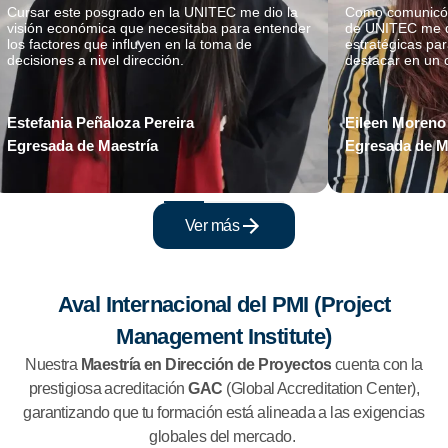
Cursar este posgrado en la UNITEC me dio la
Como comunicólo
visión económica que necesitaba para entender
de UNITEC me d
los factores que influyen en la toma de
estratégicas pa
decisiones a nivel dirección.
destacar en un 
Estefania Peñaloza Pereira
Eileen Moreno
Egresada de Maestría
Egresada de M
Ver más
Aval Internacional del PMI (Project
Management Institute)
Nuestra
Maestría en Dirección de Proyectos
cuenta con la
prestigiosa acreditación
GAC
(Global Accreditation Center),
garantizando que tu formación está alineada a las exigencias
globales del mercado.