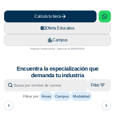
sApp
What
Calcula tu beca
Oferta Educativa
Campus
*Aplican restricciones. Vigencia al 09/08/2026.
Encuentra la especialización que
demanda tu industria
Filtro
Filtrar por:
Áreas
Campus
Modalidad