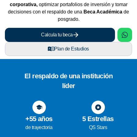
corporativa,
optimizar portafolios de inversión y tomar
decisiones con el respaldo de una
Beca Académica
de
posgrado.
sApp
What
Calcula tu beca
Plan de Estudios
El respaldo de una institución
líder
+55 años
5 Estrellas
de trayectoria
QS Stars