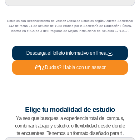
e
s
t
r
Estudios con Reconocimiento de Validez Oficial de Estudios según Acuerdo Secretarial
a
142 de fecha 24 de octubre de 1988 emitido por la Secretaría de Educación Pública,
inscrita en el Grupo 3 del Programa de Mejora Institucional del Acuerdo 17/11/17.
r
u
o
Descarga el folleto informativo en línea
c
u
¿Dudas? Habla con un asesor
l
t
a
r
d
e
Elige tu modalidad de estudio
t
Ya sea que busques la experiencia total del campus,
a
combinar trabajo y estudio, o flexibilidad desde donde
l
te encuentres. Tenemos un formato diseñado para ti.
l