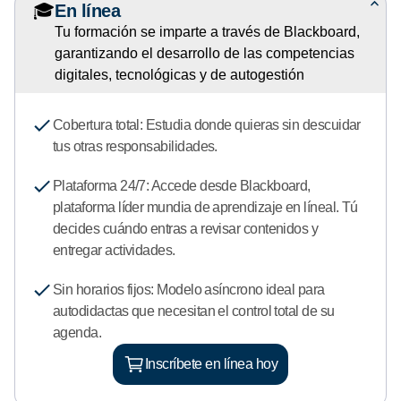
🎓
En línea
e
Tu formación se imparte a través de Blackboard,
d
garantizando el desarrollo de las competencias
e
digitales, tecnológicas y de autogestión
5
°
E
Cobertura total: Estudia donde quieras sin descuidar
j
tus otras responsabilidades.
e
-
Plataforma 24/7: Accede desde Blackboard,
D
plataforma líder mundia de aprendizaje en líneal. Tú
i
decides cuándo entras a revisar contenidos y
p
entregar actividades.
l
Sin horarios fijos: Modelo asíncrono ideal para
o
autodidactas que necesitan el control total de su
m
agenda.
a
d
Inscríbete en línea hoy
o