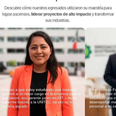
Descubre cómo nuestros egresados utilizaron su maestría para
lograr ascensos,
liderar proyectos de alto impacto
y transformar
sus industrias.
Gracias a que estoy estudiando una maestría
En el Instituto
ascendí a un mejor cargo en la empresa para la
(IFT) soy líder 
que laboro: soy gerente junior en ATT y de no
estudiado una m
haberme inscrito a la UNITEC, tal vez no lo
desempeñar mej
hubiera logrado.
personal a mi c