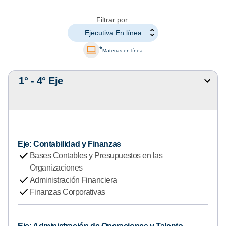
Filtrar por:
Ejecutiva En línea
*
Materias en línea
1° - 4° Eje
M
o
s
t
r
a
Eje: Contabilidad y Finanzas
r
check
Bases Contables y Presupuestos en las
u
Organizaciones
o
check
Administración Financiera
c
check
Finanzas Corporativas
u
l
t