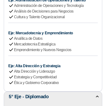
Eje: Administración de Operaciones y Talento
check
a
Administración de Operaciones y Tecnología
check
r
Análisis de Decisiones para Negocios
check
d
Cultura y Talento Organizacional
e
t
Eje: Mercadotecnia y Emprendimiento
a
check
Analítica de Datos
l
check
Mercadotecnia Estratégica
l
check
Emprendimiento y Nuevos Negocios
e
d
e
Eje: Alta Dirección y Estrategia
1
check
Alta Dirección y Liderazgo
°
check
Estrategia y Competitividad
-
check
Ética y Gobierno Corporativo
4
°
5° Eje - Diplomado
E
M
j
o