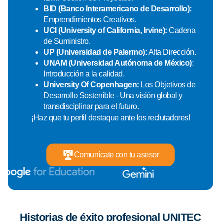
BID (Banco Interamericano de Desarrollo):
Emprendimientos Creativos.
UCI (University of California, Irvine):
Cadena
de Suministro.
UP (Universidad de Palermo):
Alta Dirección.
UNAM (Universidad Autónoma de México)
:
Introducción a la calidad.
University Of Copenhagen:
Los Objetivos de
Desarrollo Sostenible - Una visión global y
transdisciplinar para el futuro.
¡Haz que tu perfil destaque ante los reclutadores!
Comunícate con tu asesor
Historias de éxito profesional UNITEC