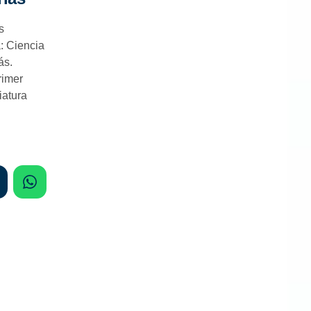
s
: Ciencia
ás.
rimer
iatura
WhatsApp