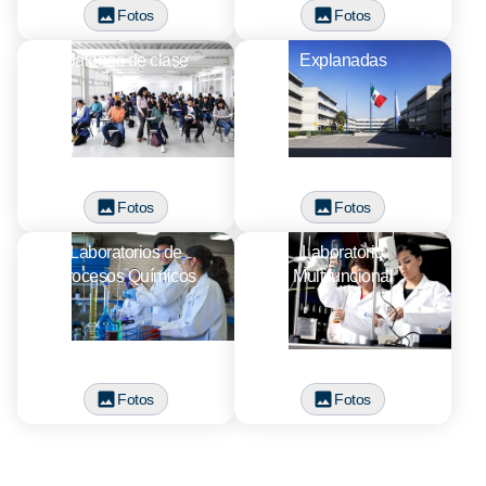
Fotos
Fotos
Salones de clase
Explanadas
Fotos
Fotos
Laboratorios de
Laboratorio
Procesos Químicos
Multifuncional
Fotos
Fotos