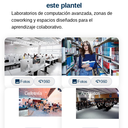
este plantel
Laboratorios de computación avanzada, zonas de
coworking y espacios diseñados para el
aprendizaje colaborativo.
Laboratorio de cómputo
Biblioteca
y Mac
Fotos
360
Fotos
360
Cafetería
Auditorios