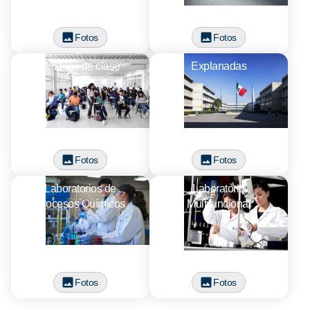
Fotos
Fotos
Salones de clase
Explanadas
Fotos
Fotos
Laboratorios de
Laboratorio
Procesos Químicos
Multifuncional
Fotos
Fotos