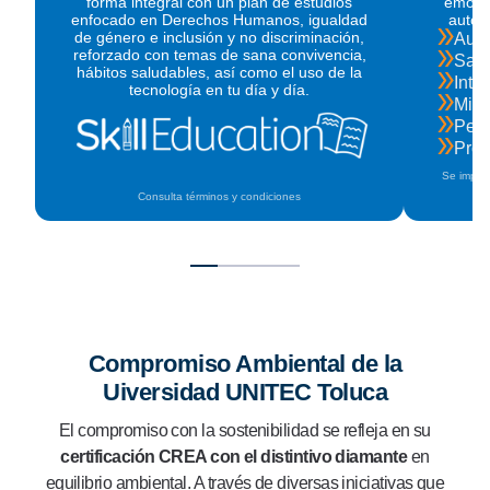
forma integral con un plan de estudios
emocio
enfocado en Derechos Humanos, igualdad
autoc
de género e inclusión y no discriminación,
Auto
reforzado con temas de sana convivencia,
Salu
hábitos saludables, así como el uso de la
Inte
tecnología en tu día y día.
Mind
Pers
Prop
Se impart
Consulta términos y condiciones
Compromiso Ambiental de la
Uiversidad UNITEC Toluca
El compromiso con la sostenibilidad se refleja en su
certificación CREA con el distintivo diamante
en
equilibrio ambiental. A través de diversas iniciativas que