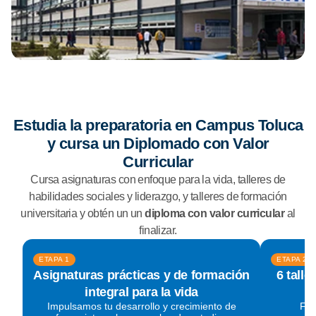
Estudia la preparatoria en Campus Toluca
y cursa un Diplomado con Valor
Curricular
Cursa asignaturas con enfoque para la vida, talleres de
habilidades sociales y liderazgo, y talleres de formación
universitaria y obtén un un
diploma con valor curricular
al
finalizar.
ETAPA 1
ETAPA 2
Asignaturas prácticas y de formación
6 talle
integral para la vida
Impulsamos tu desarrollo y crecimiento de
For