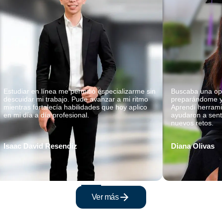
Estudiar en línea me permitió especializarme sin
Buscaba una opc
descuidar mi trabajo. Pude avanzar a mi ritmo
preparándome y 
mientras fortalecía habilidades que hoy aplico
Aprendí herrami
en mi día a día profesional.
ayudaron a sen
nuevos retos.
Isaac David Resendiz
Diana Olivas
Ver más