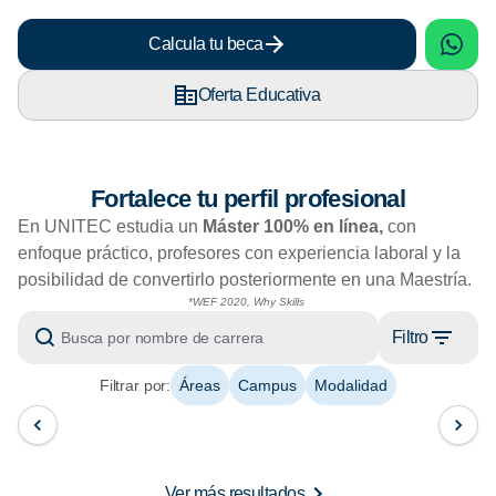
sApp
What
Calcula tu beca
Oferta Educativa
Fortalece tu perfil profesional
En UNITEC estudia un
Máster 100% en línea,
con
enfoque práctico, profesores con experiencia laboral y la
posibilidad de convertirlo posteriormente en una Maestría.
*WEF 2020, Why Skills
Filtro
Filtrar por:
Áreas
Campus
Modalidad
Ver más resultados