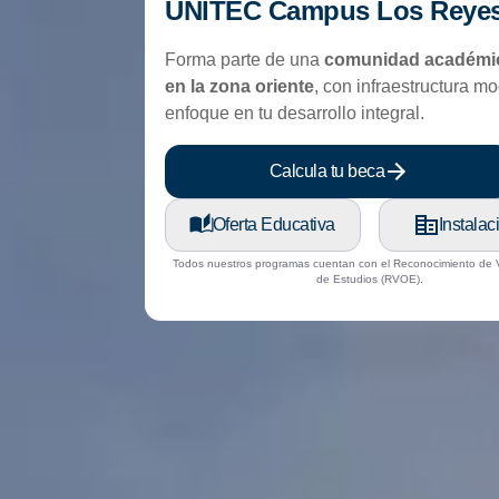
UNITEC Campus Los Reye
Forma parte de una
comunidad académic
en la zona oriente
, con infraestructura m
enfoque en tu desarrollo integral.
Calcula tu beca
Oferta Educativa
Instalac
Todos nuestros programas cuentan con el Reconocimiento de Va
de Estudios (RVOE).