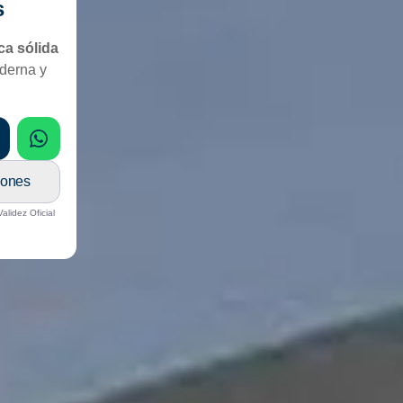
s
a sólida
oderna y
WhatsApp
iones
lidez Oficial