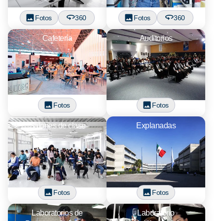
Fotos
360
Fotos
360
Cafetería
Auditorios
Fotos
Fotos
Salones de clase
Explanadas
Fotos
Fotos
Laboratorios de
Laboratorio