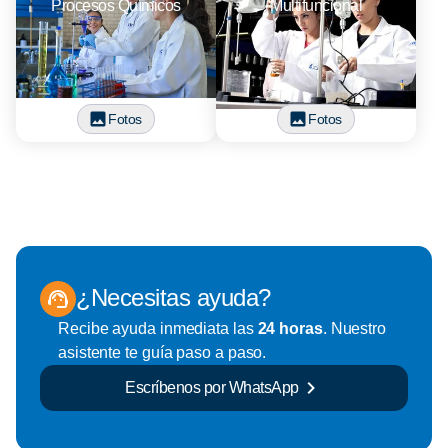
Procesos Químicos
Multifuncional
Fotos
Fotos
¿Necesitas ayuda?
Recibe ayuda inmediata las
24 horas
. Nuestro
asistente te guía paso a paso.
Escríbenos por WhatsApp