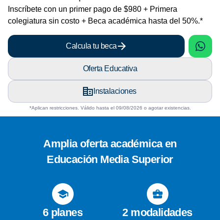
Inscríbete con un primer pago de $980 + Primera
colegiatura sin costo + Beca académica hasta del 50%.*
sApp
What
Calcula tu beca
Oferta Educativa
Instalaciones
*Aplican restricciones. Válido hasta el 09/08/2026 o agotar existencias.
Amplia oferta académica en
Educación Media Superior
6 planes
2 modalidades