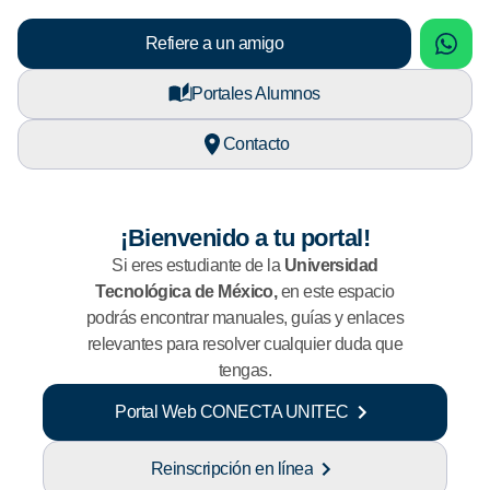
sApp
What
Refiere a un amigo
Portales Alumnos
Contacto
¡Bienvenido a tu portal!
Si eres estudiante de la
Universidad
Tecnológica de México,
en este espacio
podrás encontrar manuales, guías y enlaces
relevantes para resolver cualquier duda que
tengas.
Portal Web CONECTA UNITEC
Reinscripción en línea