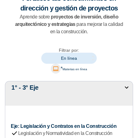
dirección y gestión de proyectos
Aprende sobre
proyectos de inversión, diseño
arquitectónico y estrategias
para mejorar la calidad
en la construcción.
Filtrar por:
En línea
*
Materias en línea
1° - 3° Eje
M
o
s
t
r
a
Eje: Legislación y Contratos en la Construcción
r
check
Legislación y Normatividad en la Construcción