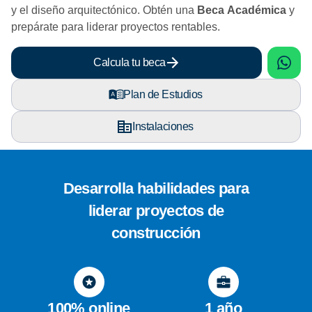
y el diseño arquitectónico. Obtén una
Beca Académica
y
prepárate para liderar proyectos rentables.
sApp
What
Calcula tu beca
Plan de Estudios
Instalaciones
Desarrolla habilidades para
liderar proyectos de
construcción
100% online
1 año