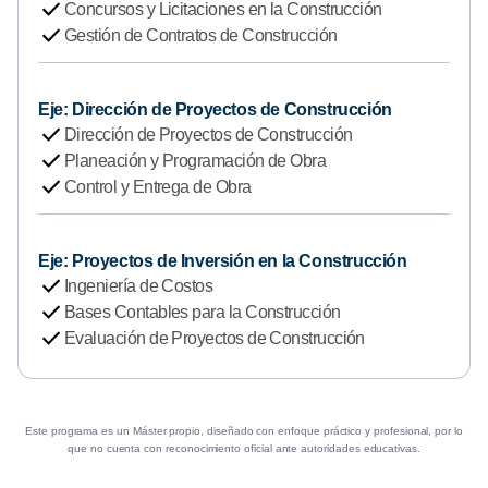
u
check
Concursos y Licitaciones en la Construcción
o
check
Gestión de Contratos de Construcción
c
u
l
Eje: Dirección de Proyectos de Construcción
check
t
Dirección de Proyectos de Construcción
check
a
Planeación y Programación de Obra
check
r
Control y Entrega de Obra
d
e
Eje: Proyectos de Inversión en la Construcción
t
check
Ingeniería de Costos
a
check
Bases Contables para la Construcción
l
check
Evaluación de Proyectos de Construcción
l
e
d
e
Este programa es un Máster propio, diseñado con enfoque práctico y profesional, por lo
1
que no cuenta con reconocimiento oficial ante autoridades educativas.
°