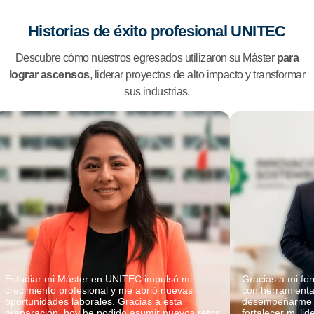
Historias de éxito profesional UNITEC
Descubre cómo nuestros egresados utilizaron su Máster
para
lograr ascensos
, liderar proyectos de alto impacto y transformar
sus industrias.
Estudiar mi Máster en UNITEC impulsó mi
Gracias a mi fo
crecimiento profesional y me abrió nuevas
con herramient
oportunidades laborales. Gracias a esta
desempeñarme m
preparación, hoy he podido asumir nuevos retos
fortalecer mi lid