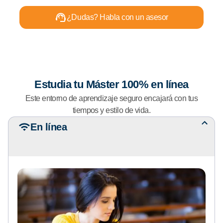
-
3
¿Dudas? Habla con un asesor
°
E
j
e
Estudia tu Máster 100% en línea
Este entorno de aprendizaje seguro encajará con tus
tiempos y estilo de vida.
En línea