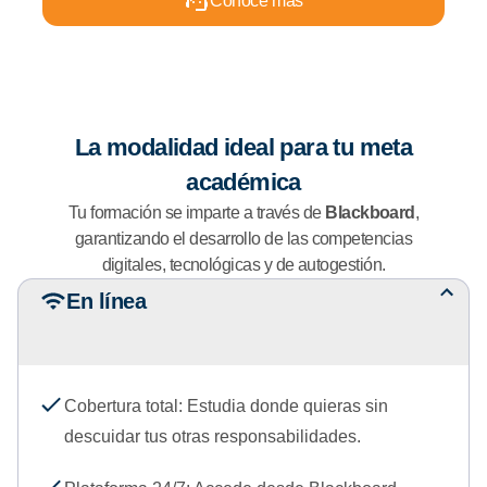
Conoce más
i
m
e
s
t
La modalidad ideal para tu meta
r
e
académica
s
Tu formación se imparte a través de
Blackboard
,
garantizando el desarrollo de las competencias
digitales, tecnológicas y de autogestión.
En línea
Cobertura total: Estudia donde quieras sin
descuidar tus otras responsabilidades.