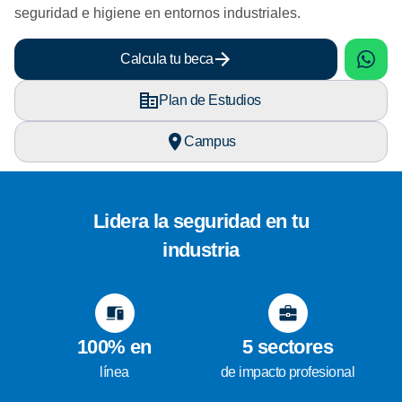
seguridad e higiene en entornos industriales.
sApp
What
Calcula tu beca
Plan de Estudios
Campus
Lidera la seguridad en tu
industria
100% en
5 sectores
línea
de impacto profesional