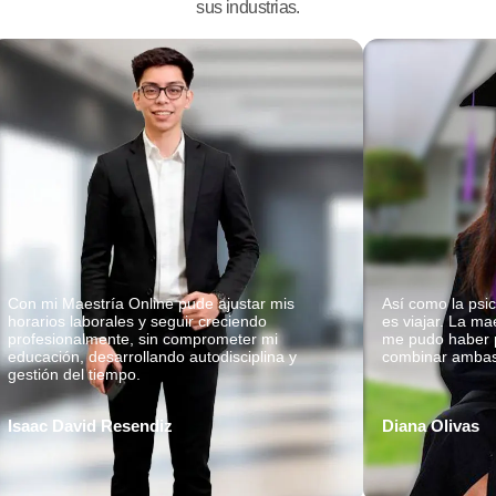
sus industrias.
Con mi Maestría Online pude ajustar mis
Así como la psic
horarios laborales y seguir creciendo
es viajar. La ma
profesionalmente, sin comprometer mi
me pudo haber 
educación, desarrollando autodisciplina y
combinar ambas 
gestión del tiempo.
Isaac David Resendiz
Diana Olivas