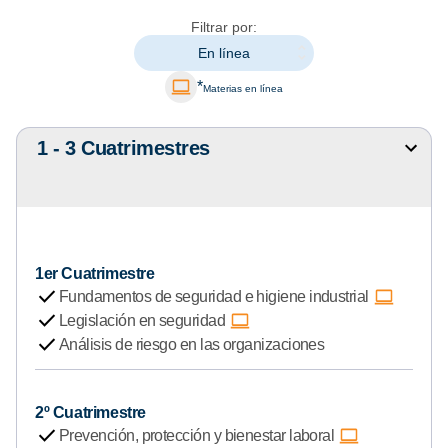
Filtrar por:
En línea
*
Materias en línea
1 - 3 Cuatrimestres
M
o
s
t
r
a
1er Cuatrimestre
r
check
Fundamentos de seguridad e higiene industrial
u
check
Legislación en seguridad
o
check
Análisis de riesgo en las organizaciones
c
u
l
2º Cuatrimestre
check
t
Prevención, protección y bienestar laboral