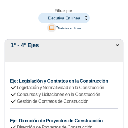
Filtrar por:
Ejecutiva En línea
*
Materias en línea
1° - 4° Ejes
M
o
s
t
r
a
Eje: Legislación y Contratos en la Construcción
r
check
Legislación y Normatividad en la Construcción
u
check
Concursos y Licitaciones en la Construcción
o
check
Gestión de Contratos de Construcción
c
u
l
Eje: Dirección de Proyectos de Construcción
check
t
Dirección de Proyectos de Construcción