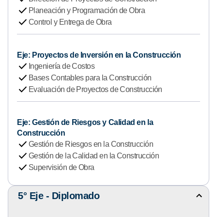
check
a
Planeación y Programación de Obra
check
r
Control y Entrega de Obra
d
e
Eje: Proyectos de Inversión en la Construcción
t
check
Ingeniería de Costos
a
check
Bases Contables para la Construcción
l
check
Evaluación de Proyectos de Construcción
l
e
d
Eje: Gestión de Riesgos y Calidad en la
e
Construcción
1
check
Gestión de Riesgos en la Construcción
°
check
Gestión de la Calidad en la Construcción
-
check
Supervisión de Obra
4
°
5° Eje - Diplomado
M
E
o
j