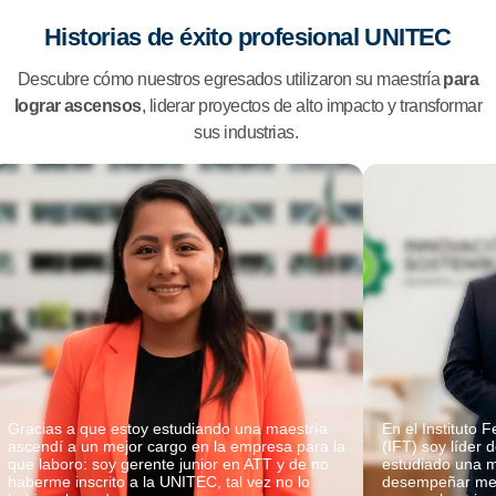
Historias de éxito profesional UNITEC
Descubre cómo nuestros egresados utilizaron su maestría
para
lograr ascensos
, liderar proyectos de alto impacto y transformar
sus industrias.
Gracias a que estoy estudiando una maestría
En el Instituto
ascendí a un mejor cargo en la empresa para la
(IFT) soy líder 
que laboro: soy gerente junior en ATT y de no
estudiado una m
haberme inscrito a la UNITEC, tal vez no lo
desempeñar mej