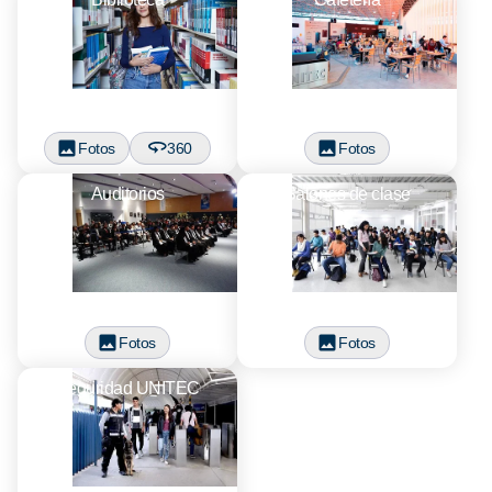
Fotos
360
Fotos
Auditorios
Salones de clase
Fotos
Fotos
Seguridad UNITEC