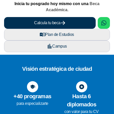
Inicia tu posgrado hoy mismo con una
Beca
Académica.
sApp
What
Calcula tu beca
Plan de Estudios
Campus
Visión estratégica de ciudad
+40 programas
Hasta 6
para especializarte
diplomados
con valor para tu CV