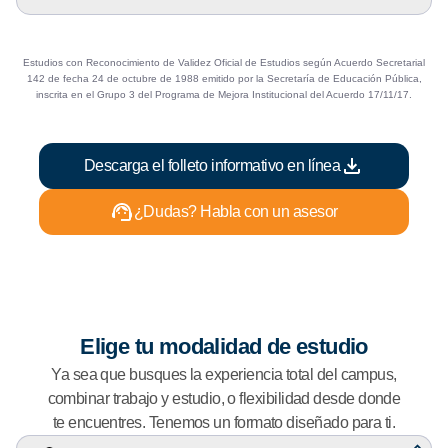
s
e
t
s
r
Estudios con Reconocimiento de Validez Oficial de Estudios según Acuerdo Secretarial
a
142 de fecha 24 de octubre de 1988 emitido por la Secretaría de Educación Pública,
inscrita en el Grupo 3 del Programa de Mejora Institucional del Acuerdo 17/11/17.
r
u
o
Descarga el folleto informativo en línea
c
u
¿Dudas? Habla con un asesor
l
t
a
r
d
e
Elige tu modalidad de estudio
t
Ya sea que busques la experiencia total del campus,
a
combinar trabajo y estudio, o flexibilidad desde donde
l
te encuentres. Tenemos un formato diseñado para ti.
l