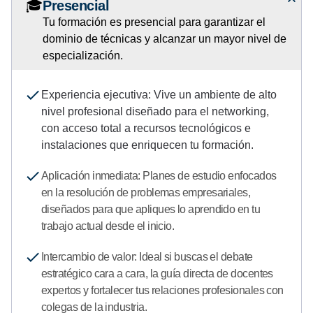
🎓
Presencial
e
Tu formación es presencial para garantizar el
d
dominio de técnicas y alcanzar un mayor nivel de
e
especialización.
5
°
E
Experiencia ejecutiva: Vive un ambiente de alto
j
nivel profesional diseñado para el networking,
e
con acceso total a recursos tecnológicos e
-
instalaciones que enriquecen tu formación.
D
i
Aplicación inmediata: Planes de estudio enfocados
p
en la resolución de problemas empresariales,
l
diseñados para que apliques lo aprendido en tu
o
trabajo actual desde el inicio.
m
Intercambio de valor: Ideal si buscas el debate
a
estratégico cara a cara, la guía directa de docentes
d
expertos y fortalecer tus relaciones profesionales con
o
colegas de la industria.