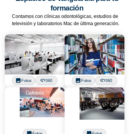
formación
Contamos con clínicas odontológicas, estudios de
televisión y laboratorios Mac de última generación.
Laboratorio de cómputo
Biblioteca
y Mac
Fotos
360
Fotos
360
Cafetería
Auditorios
Fotos
Fotos