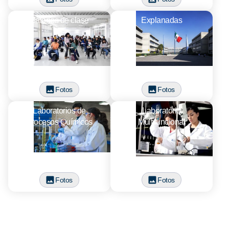
Salones de clase
Explanadas
Fotos
Fotos
Laboratorios de
Laboratorio
Procesos Químicos
Multifuncional
Fotos
Fotos