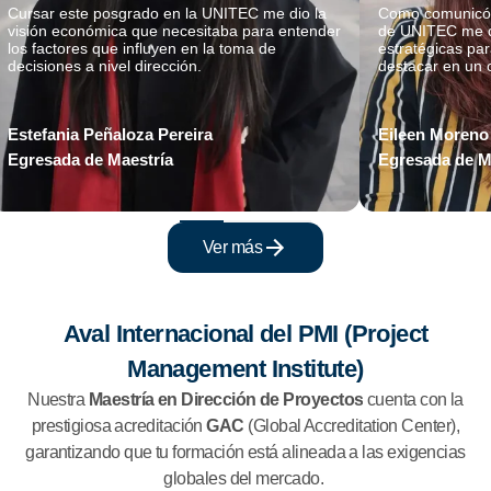
Cursar este posgrado en la UNITEC me dio la
Como comunicólo
visión económica que necesitaba para entender
de UNITEC me d
los factores que influyen en la toma de
estratégicas pa
decisiones a nivel dirección.
destacar en un 
Estefania Peñaloza Pereira
Eileen Moreno
Egresada de Maestría
Egresada de M
Ver más
Aval Internacional del PMI (Project
Management Institute)
Nuestra
Maestría en Dirección de Proyectos
cuenta con la
prestigiosa acreditación
GAC
(Global Accreditation Center),
garantizando que tu formación está alineada a las exigencias
globales del mercado.