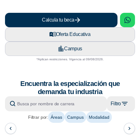
sApp
What
Calcula tu beca
Oferta Educativa
Campus
*Aplican restricciones. Vigencia al 09/08/2026.
Encuentra la especialización que
demanda tu industria
Filtro
Filtrar por:
Áreas
Campus
Modalidad